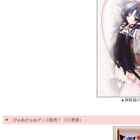
▲体験版
▼ ぴゅあぴゅあグッズ販売！（3/5更新）