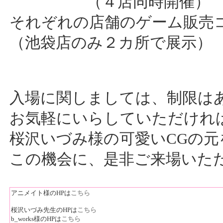
（４店同時開催）
それぞれの店舗のゲーム販売
（池袋店のみ２カ所で展示）
入場に関しましては、制限は
お気軽にいらしていただけれ
桜沢いづみ様の可愛いCGの
この機会に、是非ご来場いた
アニメイト様のHPは
こちら
桜沢いづみ先生のHPは
こちら
b_works様のHPは
こちら