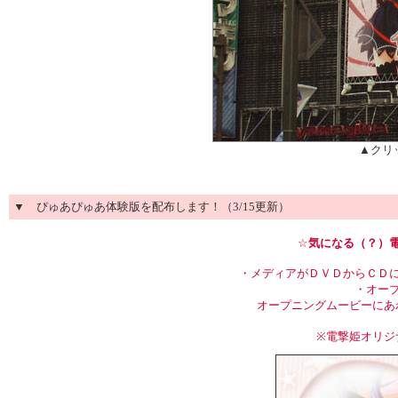
▲クリ
▼ ぴゅあぴゅあ体験版を配布します！（3/15更新）
☆
気になる（？）
・メディアがＤＶＤからＣＤ
・オー
オープニングムービーにあ
※電撃姫オリジ