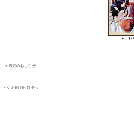
▲テレ
・
・
▼過去のおしらせ
▼KLEIN-HP TOPへ