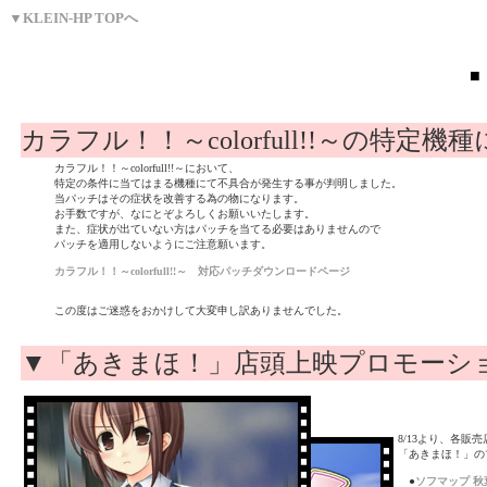
▼KLEIN-HP TOPへ
■
カラフル！！～colorfull!!～の
カラフル！！～colorfull!!～において、
特定の条件に当てはまる機種にて不具合が発生する事が判明しました。
当パッチはその症状を改善する為の物になります。
お手数ですが、なにとぞよろしくお願いいたします。
また、症状が出ていない方はパッチを当てる必要はありませんので
パッチを適用しないようにご注意願います。
カラフル！！～colorfull!!～ 対応パッチダウンロードページ
この度はご迷惑をおかけして大変申し訳ありませんでした。
▼「あきまほ！」店頭上映プロモー
8/13より、各販
「あきまほ！」の
●
ソフマップ 