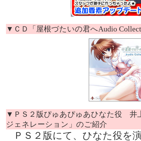
▼ＣＤ「屋根づたいの君へAudio Colle
▼ＰＳ２版ぴゅあぴゅあひなた役 井
ジェネレーション」のご紹介
ＰＳ２版にて、ひなた役を